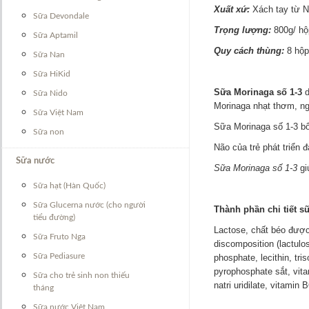
Xuất xứ:
Xách tay từ N
Sữa Devondale
Trọng lượng:
800g/ hộ
Sữa Aptamil
Quy cách thùng:
8 hộp
Sữa Nan
Sữa HiKid
Sữa Morinaga số 1-3
d
Sữa Nido
Morinaga nhạt thơm, ngậ
Sữa Việt Nam
Sữa Morinaga số 1-3 bổ 
Sữa non
Não của trẻ phát triển
Sữa nước
Sữa Morinaga số 1-3
gi
Sữa hạt (Hàn Quốc)
Sữa Glucerna nước (cho người
Thành phần chi tiết s
tiểu đường)
Lactose, chất béo được 
Sữa Fruto Nga
discomposition (lactulo
Sữa Pediasure
phosphate, lecithin, tris
pyrophosphate sắt, vitam
Sữa cho trẻ sinh non thiếu
natri uridilate, vitamin
tháng
Sữa nước Việt Nam