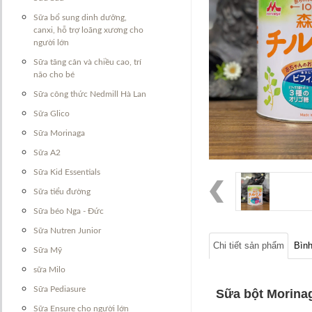
Sữa bổ sung dinh dưỡng,
canxi, hỗ trợ loãng xương cho
người lớn
Sữa tăng cân và chiều cao, trí
não cho bé
Sữa công thức Nedmill Hà Lan
Sữa Glico
Sữa Morinaga
Sữa A2
Sữa Kid Essentials
Sữa tiểu đường
Sữa béo Nga - Đức
Sữa Nutren Junior
Chi tiết sản phẩm
Bình
Sữa Mỹ
sữa Milo
Sữa Pediasure
Sữa bột Morinaga
Sữa Ensure cho người lớn