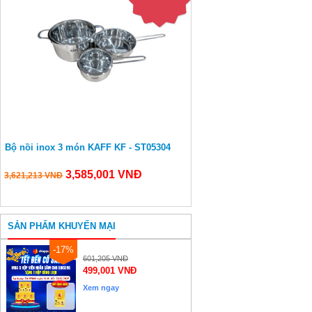
Bộ nồi inox 3 món KAFF KF - ST05304
3,585,001 VNĐ
3,621,213 VNĐ
SẢN PHẨM KHUYẾN MẠI
-17%
cnd
601,205 VNĐ
ginseng
499,001 VNĐ
gold
Xem ngay
nhân
sâm