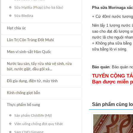
Pha sữa Morinaga xách
Sữa Matilia (Pháp) (cho bà bầu)
Sữa Bledina
+ Cứ 40ml nước tương 
Nên lấy 1 lượng nước ấ
Hạt chia úc
sao cho đạt đủ lượng s
nước lã cho nguội nhan
Lăn Trị Côn Trùng Đốt Muhi
+ Không pha sữa bằng n
sữa bằng lò vi sóng.
Men vi sinh-sắt Hàn Quốc
Nước lau sàn, tẩy rửa nhà vệ sinh, rửa
Bảo quản
: Bảo quản nơ
bát, nước giặt, dầu gội xả...
TUYỂN CỘNG TÁC
Bạn được miễn ph
Đồ gia dụng, điện tử, máy tính
Kính chống giọt bắn
Sản phẩm cùng lo
Thực phẩm bổ sung
Sản phẩm Childlife (Mỹ)
Viên uống chống đột quỵ Nhật
Sâm CND Ginseng