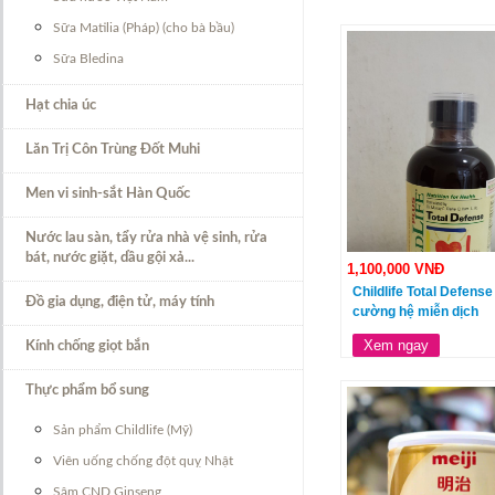
Sữa Matilia (Pháp) (cho bà bầu)
Sữa Bledina
Hạt chia úc
Lăn Trị Côn Trùng Đốt Muhi
Men vi sinh-sắt Hàn Quốc
Nước lau sàn, tẩy rửa nhà vệ sinh, rửa
bát, nước giặt, dầu gội xả...
1,100,000 VNĐ
Childlife Total Defense
Đồ gia dụng, điện tử, máy tính
cường hệ miễn dịch
Xem ngay
Kính chống giọt bắn
Thực phẩm bổ sung
Sản phẩm Childlife (Mỹ)
Viên uống chống đột quỵ Nhật
Sâm CND Ginseng