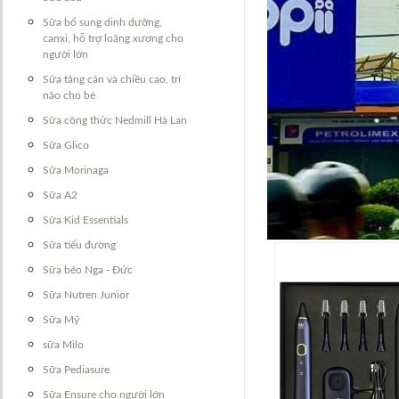
Sữa bổ sung dinh dưỡng,
canxi, hỗ trợ loãng xương cho
người lớn
Sữa tăng cân và chiều cao, trí
não cho bé
Sữa công thức Nedmill Hà Lan
Sữa Glico
Sữa Morinaga
Sữa A2
Sản phẩm mới
Sữa Kid Essentials
Sữa tiểu đường
Sữa béo Nga - Đức
Sữa Nutren Junior
Sữa Mỹ
sữa Milo
Sữa Pediasure
Sữa Ensure cho người lớn