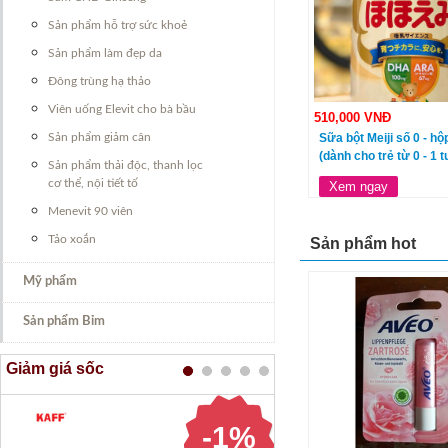
Sản phẩm hỗ trợ sức khoẻ
Sản phẩm làm đẹp da
Đông trùng hạ thảo
Viên uống Elevit cho bà bầu
510,000 VNĐ
Sản phẩm giảm cân
Sữa bột Meiji số 0 - h
(dành cho trẻ từ 0 - 1 t
Sản phẩm thải độc, thanh lọc
cơ thể, nội tiết tố
Xem ngay
Menevit 90 viên
Tảo xoắn
Sản phẩm hot
Mỹ phẩm
Sản phẩm Bỉm
Giảm giá sốc
-1%