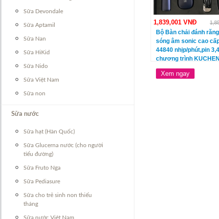
Sữa Devondale
1,839,001 VNĐ
1,8
Sữa Aptamil
Bộ Bàn chải đánh răng
Sữa Nan
sóng âm sonic cao cấ
44840 nhịp/phút,pin 3,
Sữa HiKid
chương trình KUCHEN
Sữa Nido
Xem ngay
Sữa Việt Nam
Sữa non
Sữa nước
Sữa hạt (Hàn Quốc)
Sữa Glucerna nước (cho người
tiểu đường)
Sữa Fruto Nga
Sữa Pediasure
Sữa cho trẻ sinh non thiếu
tháng
Sữa nước Việt Nam