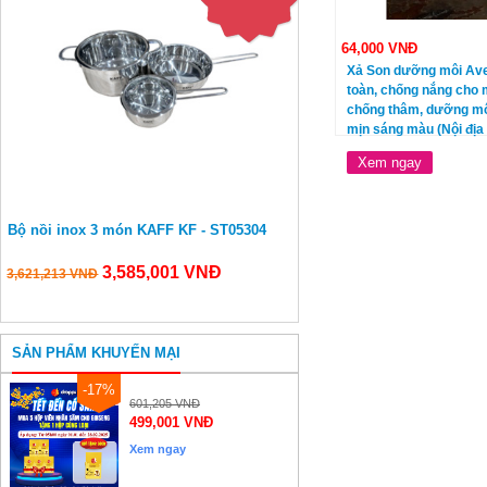
64,000 VNĐ
Xả Son dưỡng môi Av
toàn, chống nắng cho 
chống thâm, dưỡng m
mịn sáng màu (Nội địa
Xem ngay
Bộ nồi inox 3 món KAFF KF - ST05304
3,585,001 VNĐ
3,621,213 VNĐ
SẢN PHẨM KHUYẾN MẠI
-17%
cnd
601,205 VNĐ
ginseng
499,001 VNĐ
gold
Xem ngay
nhân
sâm